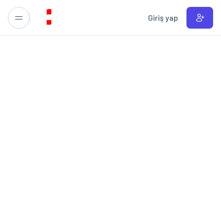
Ana içeriğe geç
Giriş yap